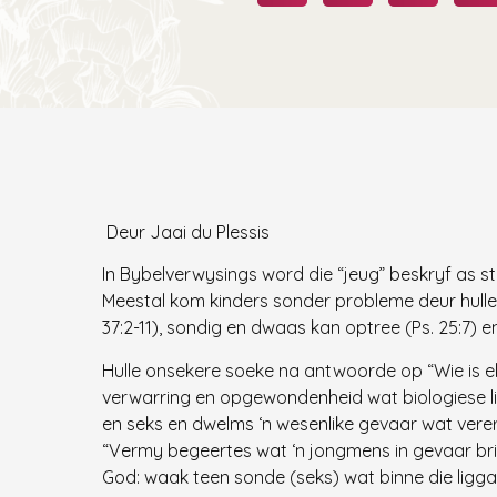
Deur Jaai du Plessis
In Bybelverwysings word die “jeug” beskryf as ste
Meestal kom kinders sonder probleme deur hulle t
37:2-11), sondig en dwaas kan optree (Ps. 25:7) e
Hulle onsekere soeke na antwoorde op “Wie is ek
verwarring en opgewondenheid wat biologiese l
en seks en dwelms ‘n wesenlike gevaar wat verer
“Vermy begeertes wat ‘n jongmens in gevaar bring
God: waak teen sonde (seks) wat binne die liggaam