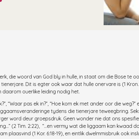
rk, die woord van God bly in hulle, in staat om die Bose te oo
ienerjare. Dit is egter ook waar dat hulle onervare is (1 Kron
n daarom ouerlike leiding nodig het.
?”, “Waar pas ek in?”, “Hoe kom ek met ander oor die weg?” 
iggaamsveranderinge tydens die tienerjare teweegbring. Sek
ger word deur groepsdruk. Geen wonder nie dat ons spesifiek
…” (2 Tim. 2:22), “…en vermy wat die liggaam kan kwaad doen”
 plaasvind (1 Kor. 6:18-19), en eintlik dwelmmisbruik ook inslu