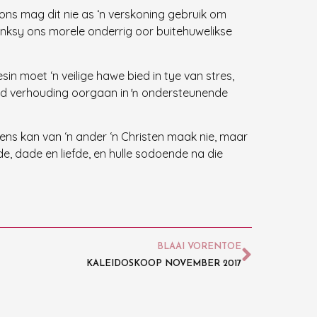
 ons mag dit nie as ‘n verskoning gebruik om
ánksy ons morele onderrig oor buitehuwelikse
sin moet ‘n veilige hawe bied in tye van stres,
ind verhouding oorgaan in ŉ ondersteunende
ens kan van ‘n ander ‘n Christen maak nie, maar
, dade en liefde, en hulle sodoende na die
BLAAI VORENTOE
KALEIDOSKOOP NOVEMBER 2017