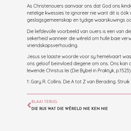
As Christenouers aanvaar ons dat God ons kinders
netelige kwessies te ignoreer nie want dit is 
geslagsgemeenskap en tydige waarskuwings oo
Die liefdevolle voorbeeld van ouers is een van die
sekerheid wanneer die wêreld om hulle baie verw
vriendskapsverhouding.
Jesus se laaste woorde voor sy hemelvaart was ŉ
ons geloof beïnvloed diegene om ons. Ons kan a
lewende Christus lei (Die Bybel in Praktyk, p.1523)
1: Gary R. Collins. Die A tot Z van Berading. Strui
BLAAI TERUG
DIE RUS WAT DIE WÊRELD NIE KEN NIE