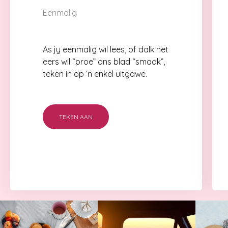
Eenmalig
As jy eenmalig wil lees, of dalk net
eers wil “proe” ons blad “smaak”,
teken in op ‘n enkel uitgawe.
TEKEN AAN