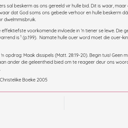
 sal beskerm as ons gereeld vir hulle bid. Dit is waar, maar
óók waar dat God soms ons gebede verhoor en hulle beskerm d
r dwelmmisbruik.
 effektiefste voorkomende invloede in ‘n tiener se lewe. Die ge
1
arrend is
(p.199). Namate hulle ouer word moet die ouer-k
 opdrag: Maak dissipels (Matt. 28:19-20). Begin tuis! Geen m
an ander die geleentheid bied om te reageer deur ons woorde
.
k Christelike Boeke 2005