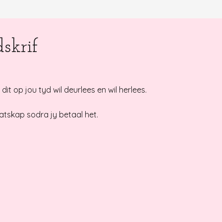
skrif
 dit op jou tyd wil deurlees en wil herlees.
atskap sodra jy betaal het.