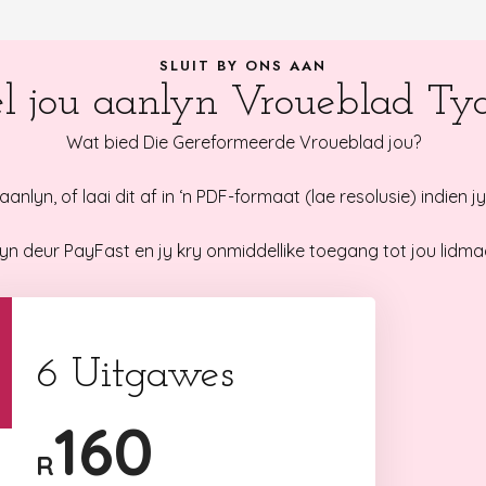
SLUIT BY ONS AAN
el jou aanlyn Vroueblad Tyd
Wat bied Die Gereformeerde Vroueblad jou?
anlyn, of laai dit af in ‘n PDF-formaat (lae resolusie) indien jy
nlyn deur PayFast en jy kry onmiddellike toegang tot jou lidma
6 Uitgawes
160
R