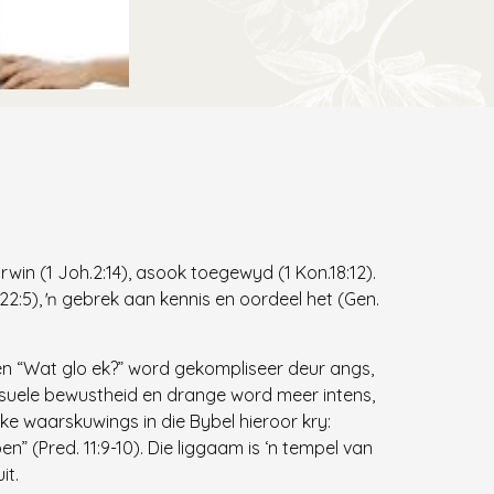
rwin (1 Joh.2:14), asook toegewyd (1 Kon.18:12).
.22:5), ŉ gebrek aan kennis en oordeel het (Gen.
en “Wat glo ek?” word gekompliseer deur angs,
suele bewustheid en drange word meer intens,
e waarskuwings in die Bybel hieroor kry:
 (Pred. 11:9-10). Die liggaam is ‘n tempel van
it.