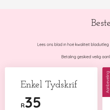
Best
Lees ons blad in hoë kwaliteit bladuitleg a
Betaling geskied veilig aa
Aanbeveling
Enkel Tydskrif
35
R