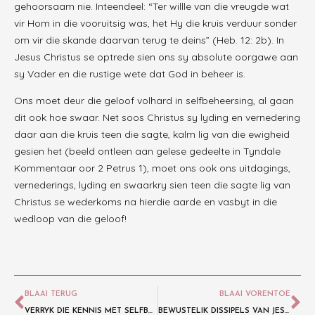
gehoorsaam nie. Inteendeel: “Ter willle van die vreugde wat
vir Hom in die vooruitsig was, het Hy die kruis verduur sonder
om vir die skande daarvan terug te deins” (Heb. 12: 2b). In
Jesus Christus se optrede sien ons sy absolute oorgawe aan
sy Vader en die rustige wete dat God in beheer is.
Ons moet deur die geloof volhard in selfbeheersing, al gaan
dit ook hoe swaar. Net soos Christus sy lyding en vernedering
daar aan die kruis teen die sagte, kalm lig van die ewigheid
gesien het (beeld ontleen aan gelese gedeelte in Tyndale
Kommentaar oor 2 Petrus 1), moet ons ook ons uitdagings,
vernederings, lyding en swaarkry sien teen die sagte lig van
Christus se wederkoms na hierdie aarde en vasbyt in die
wedloop van die geloof!
BLAAI TERUG
BLAAI VORENTOE
VERRYK DIE KENNIS MET SELFBEHEERSING
BEWUSTELIK DISSIPELS VAN JESUS