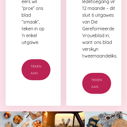
eers wil
ledetoegang vir
“proe” ons
12 maande – dit
blad
sluit 6 uitgawes
“smaak”,
van Die
teken in op
Gereformeerde
‘n enkel
Vroueblad in,
uitgawe.
want ons blad
verskyn
tweemaandeliks.
TEKEN
AAN
TEKEN
AAN