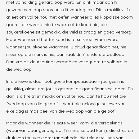
met volharding gehardloop word. En dink maar aan ŉ
gewone wedloop soos ons dit vandag ken: Dit is maklik vir ŉ
atleet om vol te hou met oefen wanneer alles klopdisselboom
gaan – die weer is nie te warm of te koud nie, die
spykerskoene sit gemaklik, die veld is droog en goed versorg.
Maar wanneer dit bitter koud is of snikheet warm word,
wanneer jou skoene waarmee jy altyd gehardloop het, nie
meer op die mark is nie, dan raak dit ŉ anderste wedloop.
Dan vra dit deursettingsvermoë en vasbyt om te volhard in
die wedloop.
In die lewe is daar ook goeie kompetisiedae – jou gesin is
gelukkig, almal om jou is gesond, dit gaan finansieel goed. En
dan is dit relatief maklik om vol te hou, aan te hou met die
“wedloop van die geloof” – want die gelowige se lewe van
elke dag is mos deel van die wedloop van die geloof.
Maar dis wanneer die “slegte weer” kom, die versoekings
(waarvan daar genoeg oor ŉ mens se pad kom), die stres en
druk van jou werksomstandighede, die teleurstellings van