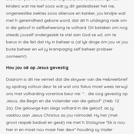
kinders wat nie leef soos wat jy dit geïdealiseer het nie,
ongeneeslike siektes soos sklerose en kanker, jou kindjie wat
met ŉ geremdheid gebore word, dat dit ŉ uitdaging raak om
in die geloof in selfbeheersing te volhard. Dit beteken om nog
steeds jouself ondergeskik te stel aan God se wil, om te
berus in die feit dat Hy in beheer is (al lyk dinge óm jou vir jou
buite beheer en wil jy krampagtig self beheer probeer
oorneem!).
Hou jou oë op Jesus gevestig
Daarom is dit nie verniet dat die skrywer van die Hebreërbrief
sy opdrag voltooi deur te sê wat ons fokus moet wees terwyl
ons met volharding vorentoe beur nie: “… die oog gevestig op
Jesus, die Begin en die Voleinder van die geloof” (Heb. 12:
2a). Die gelowige kan slegs volhard in die geloof, as jy
vasklou aan Jesus Christus as jou rolmodel. Hy het (met
groot respek bedoel en gesê) nie met ŉ Stoïsynse “Ek is nou
hier in en moet nou maar hier deur”-houding sy Vader