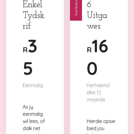
Aanbeveling
Enkel
6
Tydsk
Uitga
rif
wes
3
16
R
R
5
0
Eenmalig
Herhalend
elke 12
maande
As jy
eenmalig
wil lees, of
Hierdie opsie
dalk net
bied jou