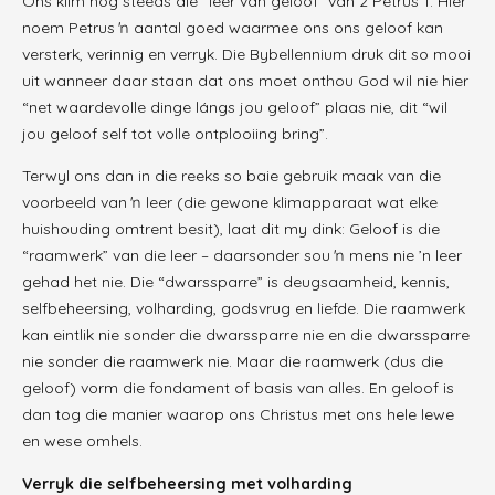
Ons klim nog steeds die “leer van geloof” van 2 Petrus 1. Hier
noem Petrus ŉ aantal goed waarmee ons ons geloof kan
versterk, verinnig en verryk. Die Bybellennium druk dit so mooi
uit wanneer daar staan dat ons moet onthou God wil nie hier
“net waardevolle dinge lángs jou geloof” plaas nie, dit “wil
jou geloof self tot volle ontplooiing bring”.
Terwyl ons dan in die reeks so baie gebruik maak van die
voorbeeld van ŉ leer (die gewone klimapparaat wat elke
huishouding omtrent besit), laat dit my dink: Geloof is die
“raamwerk” van die leer – daarsonder sou ŉ mens nie ’n leer
gehad het nie. Die “dwarssparre” is deugsaamheid, kennis,
selfbeheersing, volharding, godsvrug en liefde. Die raamwerk
kan eintlik nie sonder die dwarssparre nie en die dwarssparre
nie sonder die raamwerk nie. Maar die raamwerk (dus die
geloof) vorm die fondament of basis van alles. En geloof is
dan tog die manier waarop ons Christus met ons hele lewe
en wese omhels.
Verryk die selfbeheersing met volharding