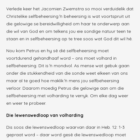
Verlede keer het Jacomien Zwemstra so mooi verduidelik dat
Christelike selfbeheersing ŉ beheersing is wat voortspruit uit
die gelowige se bereidwilligheid om haar te onderwerp aan
die wil van God en om telkens jou eie sondige natuur teen te
staan en in selfbeheersing op te tree soos wat God dit wil hê.
Nou kom Petrus en hy sê dié selfbeheersing moet
voortdurend gehandhaaf word – ons moet volhard in
selfbeheersing. Dit is ŉ mondvol. As mense wat gebuk gaan
onder die stukkendheid van die sonde weet elkeen van ons
maar al te goed hoe maklik ŉ mens jou selfbeheersing
verloor. Daarom moedig Petrus die gelowige aan om die
selfbeheersing met volharding te verryk. Om elke dag weer
en weer te probeer.
Die lewenswedloop van volharding
Dis soos die lewenswedloop waarvan daar in Heb. 12: 1-3
gepraat word – daar word gesê die lewenswedloop moet